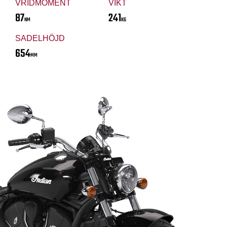
VRIDMOMENT
VIKT
87
241
NM
KG
SADELHÖJD
654
MM