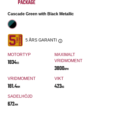
PACKAGE
Cascade Green with Black Metallic
5 ÅRS GARANTI
MOTORTYP
MAXIMALT
1834
VRIDMOMENT
CC
3800
RPM
VRIDMOMENT
VIKT
181.4
423
NM
KG
SADELHÖJD
672
MM