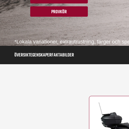
PROVKÖR
*Lokala variationer, extrautrustning, färger och s
ÖVERSIKT
EGENSKAPER
FAKTA
BILDER