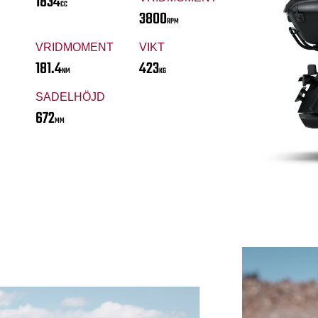
1834
CC
3800
RPM
VRIDMOMENT
VIKT
181.4
423
NM
KG
SADELHÖJD
672
MM