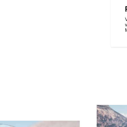
esadel med separata kontroller
erar att du sitter bekvämt under
ed justerbara ventiler gör att
fter egen smak.