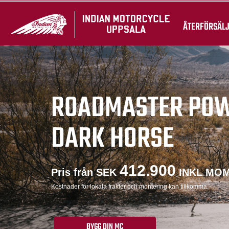
ÅTERFÖRSÄL
ROADMASTER PO
DARK HORSE
412.900
Pris från SEK
INKL MO
Kostnader för lokala frakter och montering kan tillkomma.
BYGG DIN MC