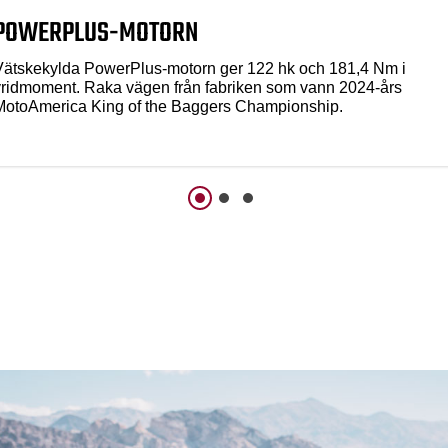
POWERPLUS-MOTORN
Vätskekylda PowerPlus-motorn ger 122 hk och 181,4 Nm i
vridmoment. Raka vägen från fabriken som vann 2024-års
MotoAmerica King of the Baggers Championship.