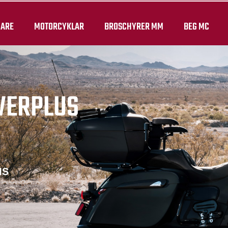
JARE
MOTORCYKLAR
BROSCHYRER MM
BEG MC
WERPLUS
MS