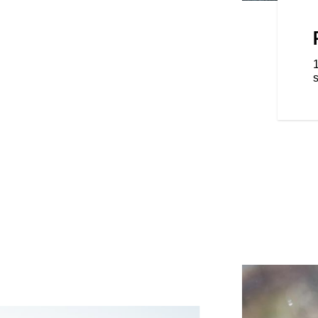
LBEHÖR
 toppmoderna tillbehör, som
g, farthållare,
ektroniskt höj- och sänkbart
s