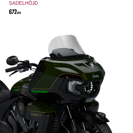
SADELHÖJD
672
MM