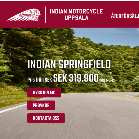
ÅTERFÖRSÄL
INDIAN SPRINGFIELD
SEK 319.900
Pris från SEK
INKL MOMS
BYGG DIN MC
PROVKÖR
KONTAKTA OSS