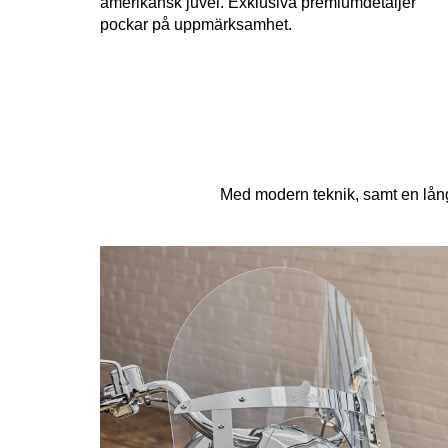
amerikansk juvel. Exklusiva premiumdetaljer
pockar på uppmärksamhet.
Med modern teknik, samt en lång 