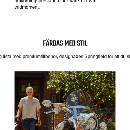
omkörningsprestanda tack vare 171 Nm i
vridmoment.
FÄRDAS MED STIL
lista med premiumtillbehör, designades Springfield för att du ska