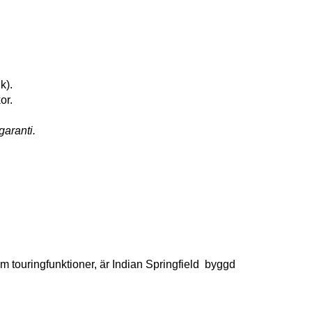
k).
or.
garanti.
 touringfunktioner, är Indian Springfield byggd