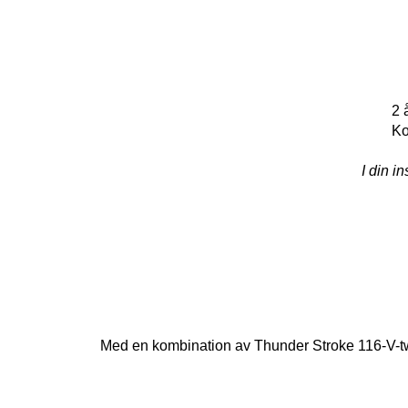
2 
Ko
I din i
Med en kombination av Thunder Stroke 116-V-twi