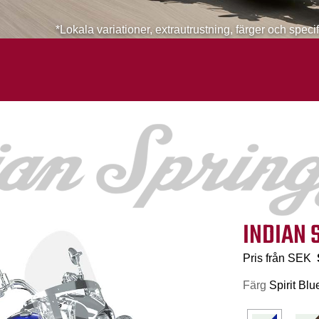
*Lokala variationer, extrautrustning, färger och spec
INDIAN 
Pris från SEK
Färg
Spirit Bl