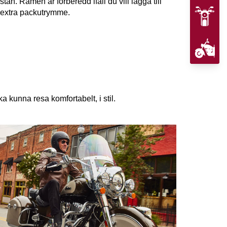
stan. Ramen är förberedd ifall du vill lägga till
extra packutrymme.
 kunna resa komfortabelt, i stil.